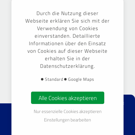
Ausgezeichnet
Durch die Nutzung dieser
Webseite erklären Sie sich mit der
Verwendung von Cookies
einverstanden. Detaillierte
Informationen über den Einsatz
von Cookies auf dieser Webseite
erhalten Sie in der
Datenschutzerklärung.
Gestaltung & Umsetzung -
September Markenführung GmbH
Standard
Google Maps
Alle Cookies akzeptieren
facebook
Nur essenzielle Cookies akzeptieren
© 2026 TOP Gebäudereinigung Sachsen GmbH & Co. KG
Einstellungen bearbeiten
Impressum
Datenschutz