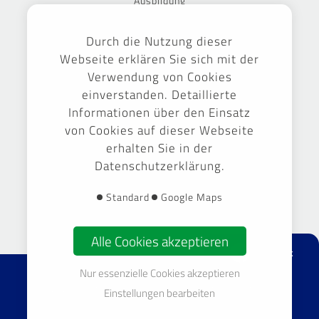
Ausbildung
Jetzt bewerben
Durch die Nutzung dieser
Stellenbörse
Webseite erklären Sie sich mit der
Verwendung von Cookies
einverstanden. Detaillierte
Ausgezeichnet
Informationen über den Einsatz
von Cookies auf dieser Webseite
erhalten Sie in der
Datenschutzerklärung.
Gestaltung & Umsetzung -
September Markenführung GmbH
Standard
Google Maps
Alle Cookies akzeptieren
facebook
Nur essenzielle Cookies akzeptieren
© 2026 TOP Gebäudereinigung Sachsen GmbH & Co. KG
Einstellungen bearbeiten