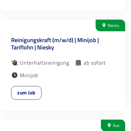
Niesky
Reinigungskraft (m/w/d) | Minijob |
Tariflohn | Niesky
Unterhaltsreinigung
ab sofort
Minijob
zum Job
Aue