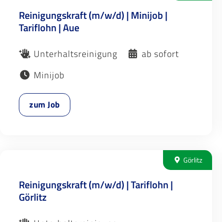
Reinigungskraft (m/w/d) | Minijob |
Tariflohn | Aue
Unterhaltsreinigung
ab sofort
Minijob
zum Job
Görlitz
Reinigungskraft (m/w/d) | Tariflohn |
Görlitz