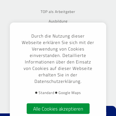
TOP als Arbeitgeber
Ausbildung
Jetzt bewerben
Durch die Nutzung dieser
Stellenbörse
Webseite erklären Sie sich mit der
Verwendung von Cookies
einverstanden. Detaillierte
Ausgezeichnet
Informationen über den Einsatz
von Cookies auf dieser Webseite
erhalten Sie in der
Datenschutzerklärung.
Gestaltung & Umsetzung -
September Markenführung GmbH
Standard
Google Maps
Alle Cookies akzeptieren
facebook