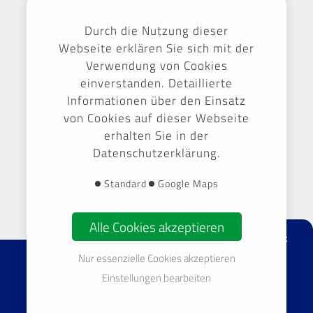
Ausgezeichnet
Durch die Nutzung dieser
Webseite erklären Sie sich mit der
Verwendung von Cookies
einverstanden. Detaillierte
Informationen über den Einsatz
von Cookies auf dieser Webseite
erhalten Sie in der
Datenschutzerklärung.
Gestaltung & Umsetzung -
September Markenführung GmbH
Standard
Google Maps
Alle Cookies akzeptieren
facebook
Nur essenzielle Cookies akzeptieren
© 2026 TOP Gebäudereinigung Sachsen GmbH & Co. KG
Einstellungen bearbeiten
Impressum
Datenschutz