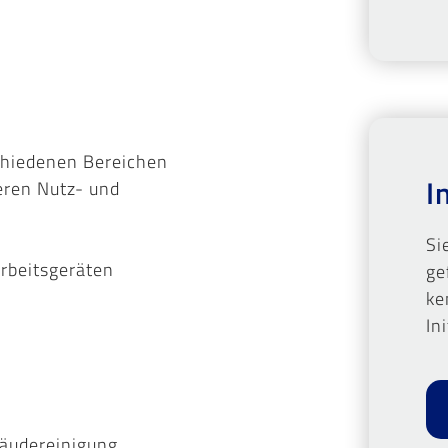
chiedenen Bereichen
I
eren Nutz- und
Si
rbeitsgeräten
ge
ke
In
bäudereinigung