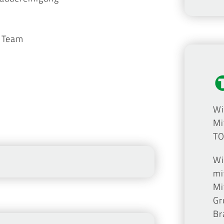
n Team
Wi
Mi
TO
Wi
mi
Mi
Gr
Br