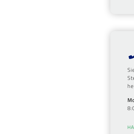
Si
St
he
Mo
8:
HA