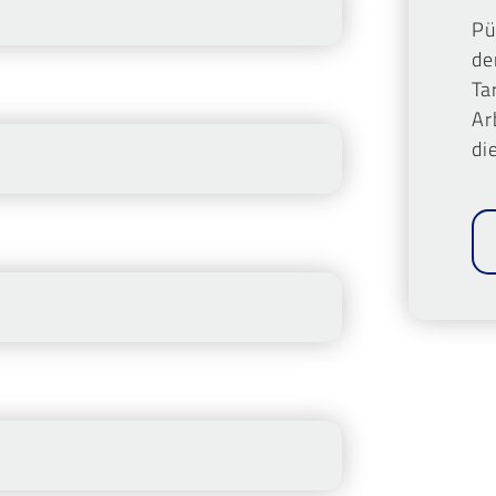
Pü
de
Ta
Ar
di