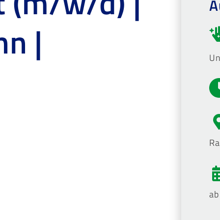
 (m/w/d) |
A
hn |
Un
Ra
ab