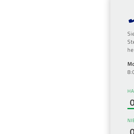
Si
St
he
Mo
8:
HA
NI