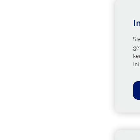
I
Si
ge
ke
In