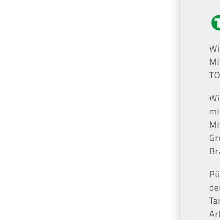
Wi
Mi
TO
Wi
mi
Mi
Gr
Br
Pü
de
Ta
Ar