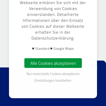
Webseite erklären Sie sich mit der
Verwendung von Cookies
einverstanden. Detaillierte
Informationen über den Einsatz
von Cookies auf dieser Webseite
erhalten Sie in der
Datenschutzerklärung.
Gestaltung & Umsetzung -
September Markenführung GmbH
Standard
Google Maps
Alle Cookies akzeptieren
facebook
Nur essenzielle Cookies akzeptieren
© 2026 TOP Gebäudereinigung Sachsen GmbH & Co. KG
Einstellungen bearbeiten
Impressum
Datenschutz
Cookie-Einstellungen bearbeiten