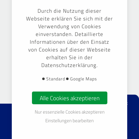
Ausgezeichnet
Durch die Nutzung dieser
Webseite erklären Sie sich mit der
Verwendung von Cookies
einverstanden. Detaillierte
Informationen über den Einsatz
von Cookies auf dieser Webseite
erhalten Sie in der
Datenschutzerklärung.
Gestaltung & Umsetzung -
September Markenführung GmbH
Standard
Google Maps
Alle Cookies akzeptieren
facebook
Nur essenzielle Cookies akzeptieren
© 2026 TOP Gebäudereinigung Sachsen GmbH & Co. KG
Einstellungen bearbeiten
Impressum
Datenschutz